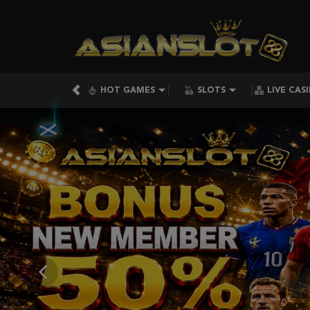
HOT GAMES
SLOTS
LIVE CAS