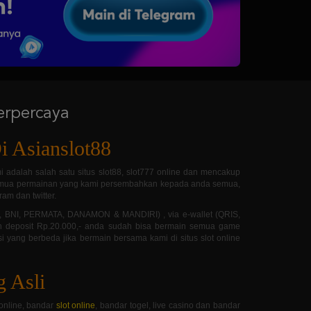
erpercaya
i Asianslot88
i adalah salah satu situs slot88, slot777 online dan mencakup
ti semua permainan yang kami persembahkan kepada anda semua,
am dan twitter.
BRI, BNI, PERMATA, DANAMON & MANDIRI) , via e-wallet (QRIS,
 deposit Rp.20.000,- anda sudah bisa bermain semua game
ang berbeda jika bermain bersama kami di situs slot online
g Asli
 online, bandar
slot online
, bandar togel, live casino dan bandar