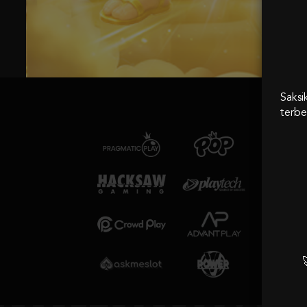
Saksi
terbe