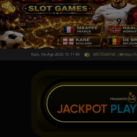
Kam, 06-Agt-2026 15.11.40
nline & Demo List Slot777 Trusted.*** LINK ARLTENATIVE : | 🌐 https://link.asianslo
JACKPOT
PLAY