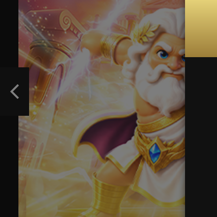
Previous