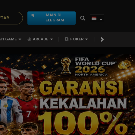
MAIN DI
FTAR
TELEGRAM
SH GAME
ARCADE
POKER
E-SPORTS