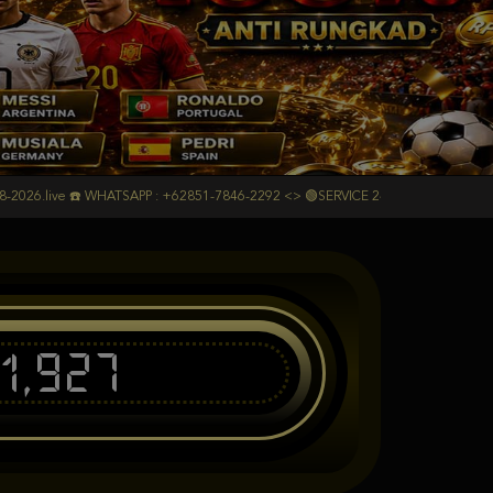
2026.live ☎️ WHATSAPP : +62851-7846-2292 <> 🟢SERVICE 24 JAM ONLINE🟢
Pemelihar
1,115