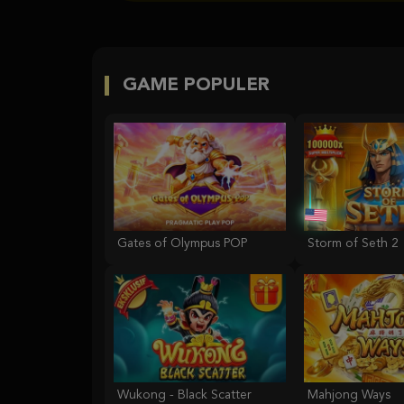
GAME POPULER
Gates of Olympus POP
Storm of Seth 2
Wukong - Black Scatter
Mahjong Ways