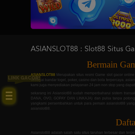
ASIANSLOT88 : Slot88 Situs Ga
Bermain Game
ASIANSLOT88
Merupakan situs resmi Game slot gacor online t
LINK GACOR!
sebagai bandar togel, poker, casino dan bola terpercaya. as
kami juga menyediakan pelayanan 24 jam non stop yang dapatkan
sekarang ini Asianslot88 sudah memperbaharui sistem transa
DANA, OVO, GOPAY DAN LINKAJA) dan pulsa tanpa potongan
yangkami persembahkan untuk para pemain asianslot88 yang 
asianslot88.
Dafta
Asianslot88 adalah salah satu situs taruhan terbesar dan ter