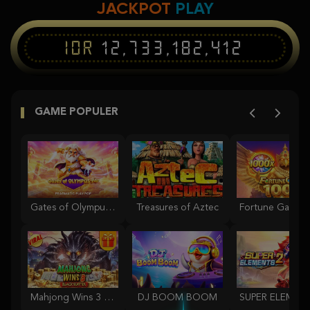
JACKPOT
PLAY
IDR
12,733,182,412
GAME POPULER
Gates of Olympus POP
Treasures of Aztec
Mahjong Wins 3 – Black Scatter
DJ BOOM BOOM