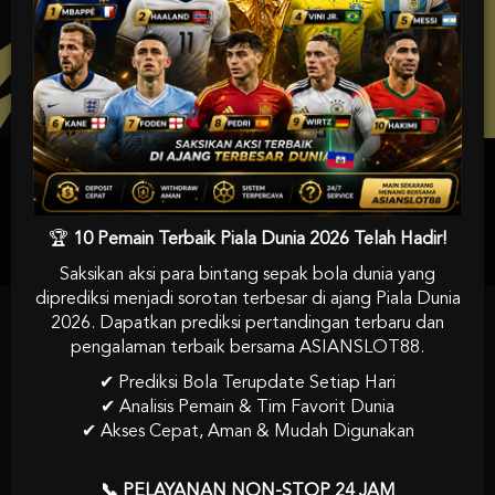
🏆
10 Pemain Terbaik Piala Dunia 2026 Telah Hadir!
Saksikan aksi para bintang sepak bola dunia yang
diprediksi menjadi sorotan terbesar di ajang Piala Dunia
2026. Dapatkan prediksi pertandingan terbaru dan
ASIANSLOT88 : Slot88 Situs Game Slot Gacor
pengalaman terbaik bersama ASIANSLOT88.
Online & Daftar Slot777 Terpercaya
✔ Prediksi Bola Terupdate Setiap Hari
Bermain Game Slot gacor dan
✔ Analisis Pemain & Tim Favorit Dunia
✔ Akses Cepat, Aman & Mudah Digunakan
slot88 Terpercaya Di Asianslot88
ASIANSLOT88
Merupakan situs resmi Game slot gacor online terbaik dan
📞 PELAYANAN NON-STOP 24 JAM