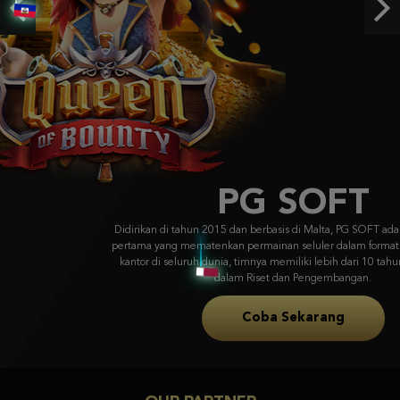
IDR
493,840.00
Previous
Ne
Starlight Princess
s***1
IDR
483,500.00
PG SOFT
Didirikan di tahun 2015 dan berbasis di Malta, PG SOFT adalah perusahaan
pertama yang mematenkan permainan seluler dalam format potret. Dengan
kantor di seluruh dunia, timnya memiliki lebih dari 10 tahun pengalaman
dalam Riset dan Pengembangan.
Coba Sekarang