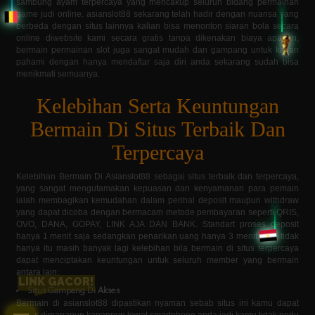
sambung ayam terpercaya yang mencakup seluruh bidang permainan
game judi online. asianslot88 sekarang telah hadir dengan nuansa yang
berbeda dengan situs lainnya kalian bisa menonton siaran bola secara
online diwebsite kami secara gratis tanpa dikenakan biaya apapun,
bermain permainan slot juga sangat mudah dan gampang untuk kalian
pahami dengan hanya mendaftar saja diri anda sekarang sudah bisa
menikmati semuanya.
Kelebihan Serta Keuntungan
Bermain Di Situs Terbaik Dan
Terpercaya
Kelebihan Bermain Di Asianslot88 sebagai situs terbaik dan terpercaya,
yang sangat mengutamakan kepuasan dan kenyamanan para pemain
ialah membagikan kemudahan dalam perihal deposit maupun withdraw
yang dapat dicoba dengan bermacam metode pembayaran seperti QRIS,
OVO, DANA, GOPAY, LINK AJA DAN BANK. Standart proses deposit
hanya 1 menit saja sedangkan penarikan uang hanya 3 menit saja. tidak
hanya itu masih banyak lagi kelebihan bila bermain di situs terpercaya
dapat menciptakan keuntungan untuk seluruh member yang bermain
antara lain:
LINK GACOR!
Situs Gampang Di Akses
Bermain di asianslot88 dipastikan nyaman sebab situs ini kamu dapat
akses dimanapun kapanpun lewat smartphone anda jadi kamu tidak perlu