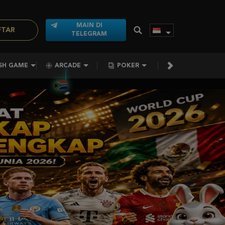
MAIN DI
FTAR
TELEGRAM
SH GAME
ARCADE
POKER
E-SPORTS