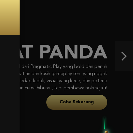
Gates of Gatot Kaca
Super Scatter
bu****7
IDR
833,750.00
Gates of Olympus Super
Scatter
PG SOFT
artza****2
IDR
779,600.00
Nex
5 dan berbasis di Malta, PG SOFT adalah perusahaan
Gates of Olympus
n permainan seluler dalam format potret. Dengan
1000
timnya memiliki lebih dari 10 tahun pengalaman dalam
fati****d
Riset dan Pengembangan.
IDR
754,000.00
Coba Sekarang