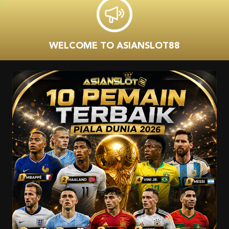
WELCOME TO ASIANSLOT88
Didirikan di tahun 201
pertama yang mematenka
kantor di seluruh dunia, 