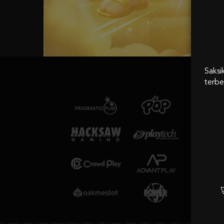
Saksi
terbe