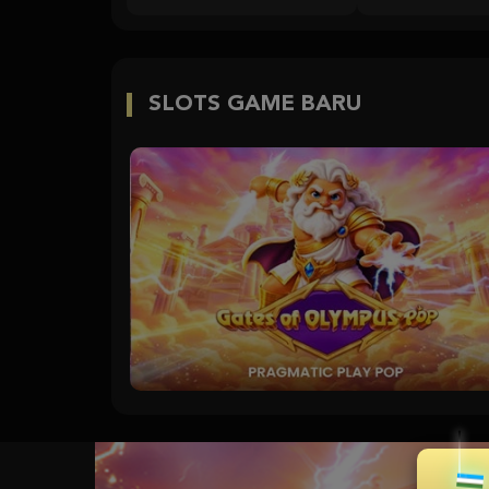
SLOTS GAME BARU