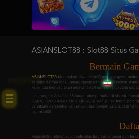
ASIANSLOT88 : Slot88 Situs Ga
Bermain Game
ASIANSLOT88
Merupakan situs resmi Game slot gacor online t
LINK GACOR!
sebagai bandar togel, poker, casino dan bola terpercaya. as
kami juga menyediakan pelayanan 24 jam non stop yang dapatkan
sekarang ini Asianslot88 sudah memperbaharui sistem transa
DANA, OVO, GOPAY DAN LINKAJA) dan pulsa tanpa potongan
yangkami persembahkan untuk para pemain asianslot88 yang 
asianslot88.
Dafta
Asianslot88 adalah salah satu situs taruhan terbesar dan ter