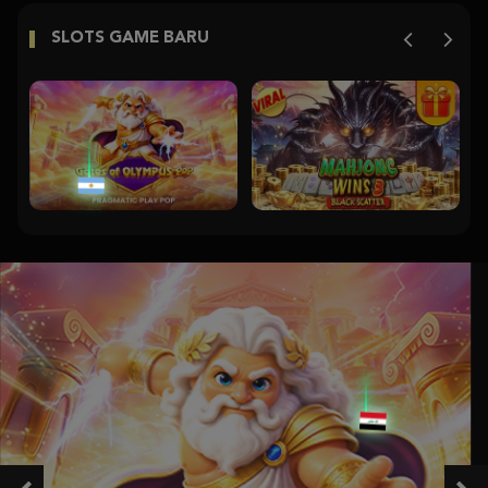
SLOTS GAME BARU
Starlight Princess™ 1000
mus****r
IDR
1,406,200.00
Gates of Olympus Super Scatter
alis****a
IDR
1,401,400.00
Gates of Olympus 1000
com****e
IDR
1,387,400.00
Gates of Olympus Super Scatter
alis****a
IDR
1,357,650.00
Gates of Olympus 1000
fati****d