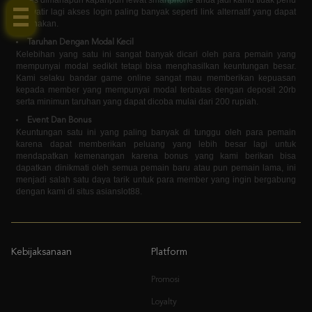
khawatir lagi akses login paling banyak seperti link alternatif yang dapat
digunakan.
Taruhan Dengan Modal Kecil
Kelebihan yang satu ini sangat banyak dicari oleh para pemain yang
mempunyai modal sedikit tetapi bisa menghasilkan keuntungan besar.
Kami selaku bandar game online sangat mau memberikan kepuasan
kepada member yang mempunyai modal terbatas dengan deposit 20rb
serta minimun taruhan yang dapat dicoba mulai dari 200 rupiah.
Event Dan Bonus
Keuntungan satu ini yang paling banyak di tunggu oleh para pemain
karena dapat memberikan peluang yang lebih besar lagi untuk
mendapatkan kemenangan karena bonus yang kami berikan bisa
dapatkan dinikmati oleh semua pemain baru atau pun pemain lama, ini
menjadi salah satu daya tarik untuk para member yang ingin bergabung
dengan kami di situs asianslot88.
Kebijaksanaan
Platform
Promosi
Loyalty