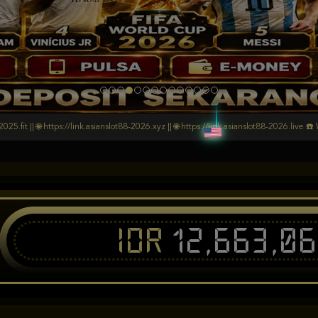
 https://link.asianslot88-2026.xyz || 🌐 https://link.asianslot88-2026.live ☎️ WHA
IDR
12,663,0