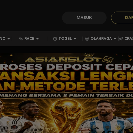
MASUK
DA
INO
RACE
TOGEL
OLAHRAGA
CRA