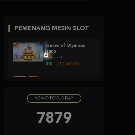
PEMENANG MESIN SLOT
Gates of Olympus
1000
bel****7
IDR
1,952,400.00
Mahjong Wins 3 – Black
Way of Ninja
FORTUNE GARUDA 500
Scatter
lam****a
IDR
1,791,000.00
NEX4D POOLS DAY
Gates of Olympus
7879
1000
firmanm****n
IDR
1,398,800.00
Kpop Hunter Zeus
Duck Hunters