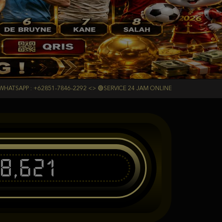
TSAPP : +62851-7846-2292 <> 🟢SERVICE 24 JAM ONLINE🟢
Pemeliharaan Terjadwal: P
68,621