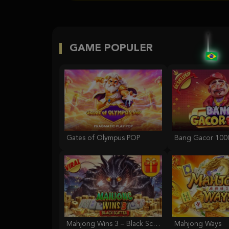
GAME POPULER
Gates of Olympus POP
Bang Gacor 100
Mahjong Wins 3 – Black Scatter
Mahjong Ways