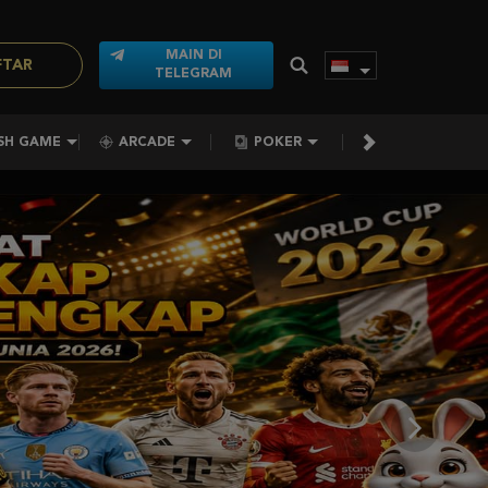
MAIN DI
FTAR
TELEGRAM
SH GAME
ARCADE
POKER
E-SPORTS