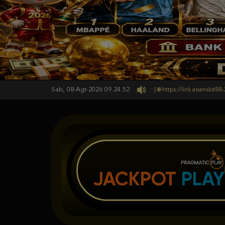
Sab, 08-Agt-2026 09.24.52
 Slot777 Trusted.*** LINK ARLTENATIVE : | 🌐 https://link.asianslot88-2025.fit || 
JACKPOT
PLAY