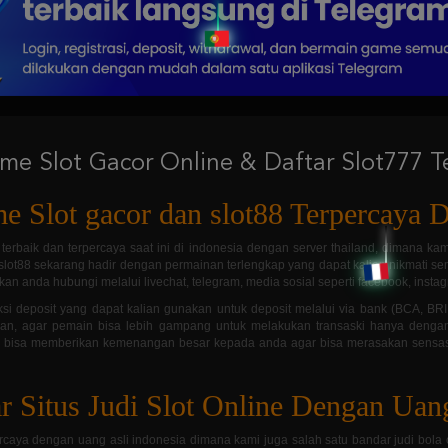
me Slot Gacor Online & Daftar Slot777 T
 Slot gacor dan slot88 Terpercaya D
erbaik dan terpercaya saat ini di indonesia dengan server thailand, dimana kam
ianslot88 sekarang hadir dengan permainan terlengkap yang dapat kalian nikma
 anda hubungi melalui livechat, telegram, media sosial seperti facebook, instagr
ksi deposit yang dapat kalian gunakan untuk deposit melalui via bank (BCA, 
, agar pemain bisa lebih gampang untuk melakukan transaski hanya dengan
bisa memberikan kemenangan besar kepada anda agar bisa merasakan sensasi y
r Situs Judi Slot Online Dengan Uan
percaya dengan uang asli indonesia dimana kami juga salah satu bandar judi bola