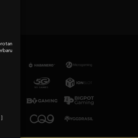
orotan
erbaru
]