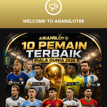
WELCOME TO ASIANSLOT88
Didirikan di tahun 201
pertama yang mematenka
kantor di seluruh dunia, 