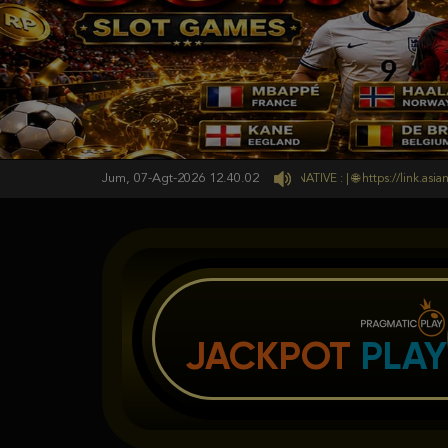
Jum, 07-Agt-2026 12.40.02
emo List Slot777 Trusted.*** LINK ARLTENATIVE : | 🌐 https://link.asianslot88-2025.
JACKPOT
PLAY