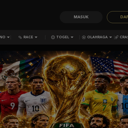
MASUK
DA
INO
RACE
TOGEL
OLAHRAGA
CRA