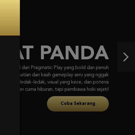
sapa****i
IDR
576,440.00
Gates of Olympus Xmas
1000
bu****7
IDR
546,000.00
FAT PANDA
Nex
Starlight Princess
s***1
slot brand dari Pragmatic Play yang bold dan penuh
IDR
515,500.00
nyita perhatian dan kasih gameplay seru yang nggak
yang meledak-ledak, visual yang kece, dan potensi
da bukan cuma hiburan, tapi pembawa hoki sejati!
Coba Sekarang