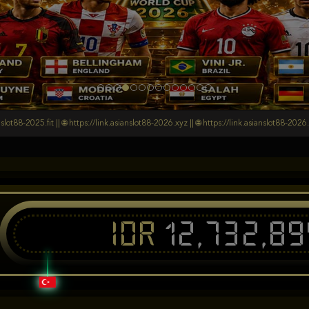
fit || 🌐 https://link.asianslot88-2026.xyz || 🌐 https://link.asianslot88-2026.liv
IDR
12,732,8