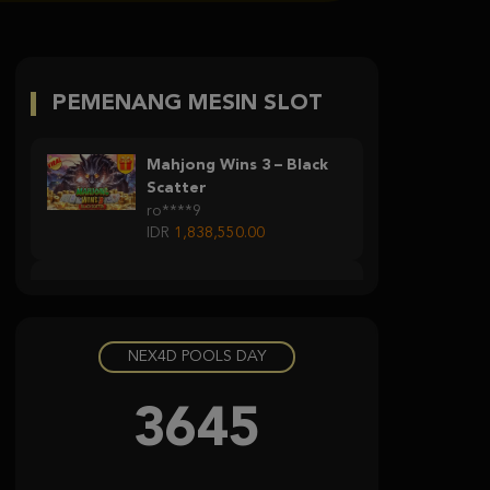
PEMENANG MESIN SLOT
Mahjong Wins 3 – Black
Scatter
ro****9
IDR
1,838,550.00
Starlight Princess
own
Epic Ze Zeus
BANDITO RETURNS
s***1
IDR
1,342,680.00
NEX4D POOLS DAY
Starlight Princess Super
Scatter
3645
bu****7
IDR
1,063,300.00
MUSCLE FORTUNE CAT
Mahjong Legend