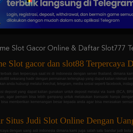
me Slot Gacor Online & Daftar Slot777 T
 Slot gacor dan slot88 Terpercaya D
erbaik dan terpercaya saat ini di indonesia dengan server thailand, dimana kam
ianslot88 sekarang hadir dengan permainan terlengkap yang dapat kalian nikma
 anda hubungi melalui livechat, telegram, media sosial seperti facebook, instagr
ksi deposit yang dapat kalian gunakan untuk deposit melalui via bank (BCA, 
, agar pemain bisa lebih gampang untuk melakukan transaski hanya dengan
bisa memberikan kemenangan besar kepada anda agar bisa merasakan sensasi y
r Situs Judi Slot Online Dengan Uan
percaya dengan uang asli indonesia dimana kami juga salah satu bandar judi bola