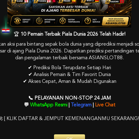
🏆
10 Pemain Terbaik Piala Dunia 2026 Telah Hadir!
kan aksi para bintang sepak bola dunia yang diprediksi menjadi s
OUR PARTNER
sar di ajang Piala Dunia 2026. Dapatkan prediksi pertandingan t
dan pengalaman terbaik bersama ASIANSLOT88.
✔ Prediksi Bola Terupdate Setiap Hari
✔ Analisis Pemain & Tim Favorit Dunia
✔ Akses Cepat, Aman & Mudah Digunakan
📞 PELAYANAN NON-STOP 24 JAM
💬
WhatsApp Resmi
|
Telegram
|
Live Chat
🚀 [ KLIK DAFTAR & JEMPUT KEMENANGANMU SEKARANG! 