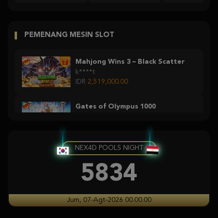
PEMENANG MESIN SLOT
Mahjong Wins 3 – Black Scatter
k****t
IDR
2,519,000.00
Gates of Olympus 1000
aweja****a
IDR
1,984,200.00
NEX4D POOLS NIGHT
Gates of Olympus 1000
aweja****a
5834
IDR
1,433,000.00
Starlight Princess Super Scatter
Jum, 07-Agt-2026 00.00.00
bu****7
IDR
1,411,200.00