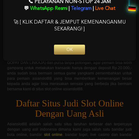
📞 PELAYANAN NON-STOP 24 JAM
terpercaya saat ini di indonesia dengan server thailand, dimana kami
adalah salah satu situs slot88, slot777 online dan mencakup sebagai
💬
WhatsApp Resmi
|
Telegram
|
Live Chat
bandar togel, poker, casino dan bola terpercaya. asianslot88 sekarang
hadir dengan permainan terlengkap yang dapat kalian nikmati semua
🚀 [ KLIK DAFTAR & JEMPUT KEMENANGANMU
permainan yang kami persembahkan kepada anda semua, kami juga
menyediakan pelayanan 24 jam non stop yang dapatkan anda hubungi
SEKARANG! ]
melalui livechat, telegram, media sosial seperti facebook, instagram dan
twitter.
sekarang ini Asianslot88 sudah memperbaharui sistem transaksi deposit
OK
yang dapat kalian gunakan untuk deposit melalui via bank (BCA, BRI,
BNI, PERMATA, DANAMON & MANDIRI) , via e-wallet (QRIS, DANA, OVO,
GOPAY DAN LINKAJA) dan pulsa tanpa potongan, agar pemain bisa lebih
gampang untuk melakukan transaski hanya dengan deposit Rp.20.000,-
anda sudah bisa bermain semua game yangkami persembahkan untuk
para pemain asianslot88 yang bisa memberikan kemenangan besar
kepada anda agar bisa merasakan sensasi yang berbeda jika bermain
bersama kami di situs slot online asianslot88.
Daftar Situs Judi Slot Online
Dengan Uang Asli
Asianslot88 adalah salah satu situs taruhan terbesar dan terpercaya
dengan uang asli indonesia dimana kami juga salah satu bandar judi
bola online, bandar
slot online
, bandar togel, live casino dan bandar