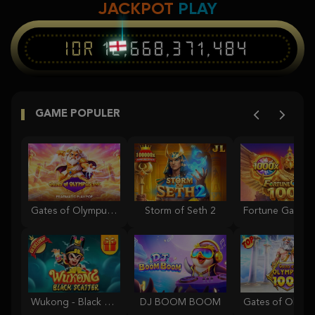
JACKPOT
PLAY
IDR
12,668,371,484
GAME POPULER
Gates of Olympus POP
Storm of Seth 2
Wukong - Black Scatter
DJ BOOM BOOM