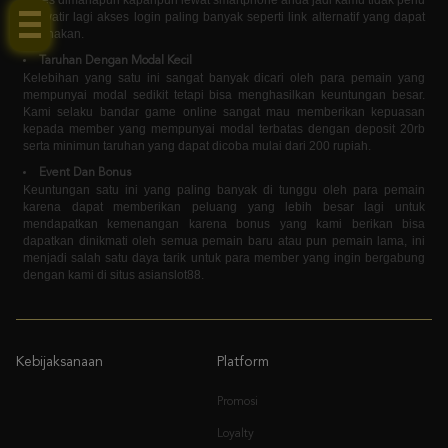
khawatir lagi akses login paling banyak seperti link alternatif yang dapat
digunakan.
Taruhan Dengan Modal Kecil
Kelebihan yang satu ini sangat banyak dicari oleh para pemain yang
mempunyai modal sedikit tetapi bisa menghasilkan keuntungan besar.
Kami selaku bandar game online sangat mau memberikan kepuasan
kepada member yang mempunyai modal terbatas dengan deposit 20rb
serta minimun taruhan yang dapat dicoba mulai dari 200 rupiah.
Event Dan Bonus
Keuntungan satu ini yang paling banyak di tunggu oleh para pemain
karena dapat memberikan peluang yang lebih besar lagi untuk
mendapatkan kemenangan karena bonus yang kami berikan bisa
dapatkan dinikmati oleh semua pemain baru atau pun pemain lama, ini
menjadi salah satu daya tarik untuk para member yang ingin bergabung
dengan kami di situs asianslot88.
Kebijaksanaan
Platform
Promosi
Loyalty