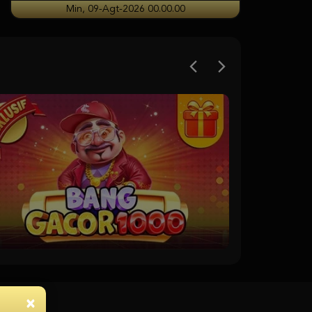
Min, 09-Agt-2026 00.00.00
Starlight Princess Super
Scatter
babya****8
IDR
758,900.00
Mahjong Wins 3 – Black
Scatter
ram****i
IDR
749,420.00
Starlight Princess Super
Scatter
babya****8
IDR
636,600.00
Sweet Bonanza 2500
rian****8
IDR
562,270.00
×