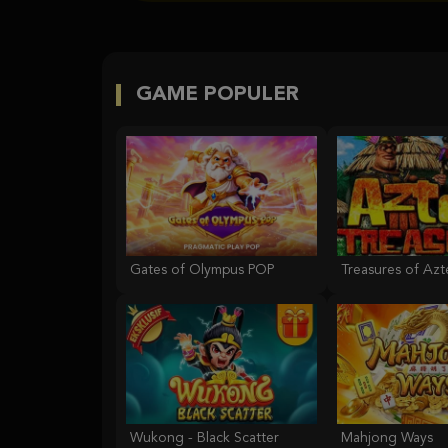
GAME POPULER
Gates of Olympus POP
Treasures of Azt
Wukong - Black Scatter
Mahjong Ways