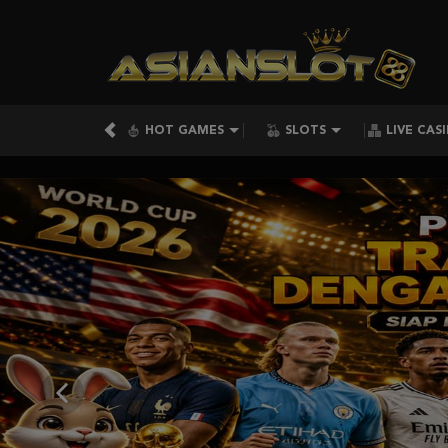
HOT GAMES
SLOTS
LIVE CAS