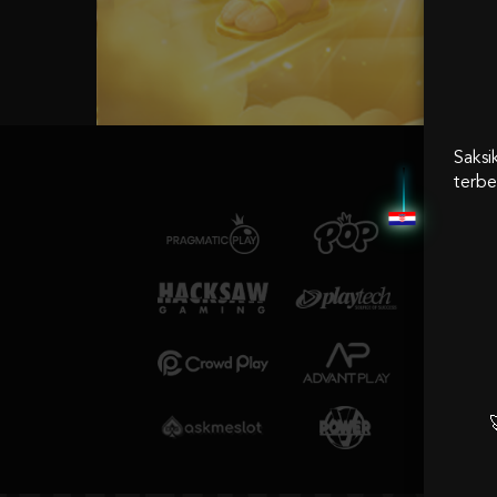
Saksi
terbe