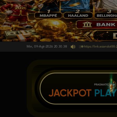
Min, 09-Agt-2026 20.30.38
 Slot777 Trusted.*** LINK ARLTENATIVE : | 🌐 https://link.asianslot88-2025.fit || 
JACKPOT
PLAY