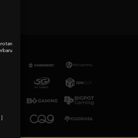
orotan
erbaru
]