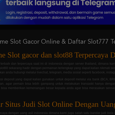
me Slot Gacor Online & Daftar Slot777 T
 Slot gacor dan slot88 Terpercaya D
erbaik dan terpercaya saat ini di indonesia dengan server thailand, dimana kam
ianslot88 sekarang hadir dengan permainan terlengkap yang dapat kalian nikma
 anda hubungi melalui livechat, telegram, media sosial seperti facebook, instagr
ksi deposit yang dapat kalian gunakan untuk deposit melalui via bank (BCA, 
, agar pemain bisa lebih gampang untuk melakukan transaski hanya dengan
bisa memberikan kemenangan besar kepada anda agar bisa merasakan sensasi y
r Situs Judi Slot Online Dengan Uan
percaya dengan uang asli indonesia dimana kami juga salah satu bandar judi bola