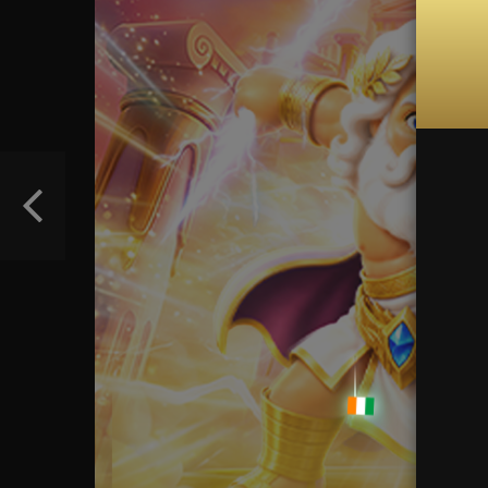
Previous